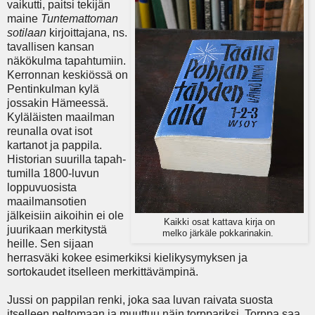
vaikutti, paitsi tekijän
maine
Tuntemattoman
sotilaan
kirjoittajana, ns.
tavallisen kansan
näkökulma tapahtumiin.
Kerronnan keskiössä on
Pentinkulman kylä
jossakin Hämeessä.
Kyläläisten maailman
reunalla ovat isot
kartanot ja pappila.
Historian suurilla tapah­
tumilla 1800-luvun
loppuvuosista
maailmansotien
jälkeisiin aikoihin ei ole
Kaikki osat kattava kirja on
juurikaan merkitystä
melko järkäle pokkarinakin.
heille. Sen sijaan
herrasväki kokee esimerkiksi kielikysymyksen ja
sortokaudet itselleen merkittävämpinä.
Jussi on pappilan renki, joka saa luvan raivata suosta
itselleen peltomaan ja muuttuu näin torppariksi. Torppa saa