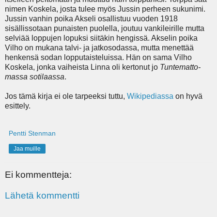
nimen Koskela, josta tulee myös Jussin perheen sukunimi.
Jussin vanhin poika Akseli osallistuu vuoden 1918
sisällissotaan punaisten puolella, joutuu vankileirille mutta
selviää loppujen lopuksi siitäkin hengissä. Akselin poika
Vilho on mukana talvi- ja jatkosodassa, mutta menettää
henkensä sodan lopputaisteluissa. Hän on sama Vilho
Koskela, jonka vaiheista Linna oli kertonut jo
Tunte­matto­
massa sotilaassa
.
Jos tämä kirja ei ole tarpeeksi tuttu,
Wikipediassa
on hyvä
esittely.
Pentti Stenman
Jaa muille
Ei kommentteja:
Lähetä kommentti