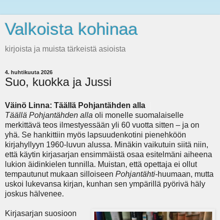
Valkoista kohinaa
kirjoista ja muista tärkeistä asioista
4. huhtikuuta 2026
Suo, kuokka ja Jussi
Väinö Linna: Täällä Pohjantähden alla
|
Täällä Pohjantähden alla
oli monelle suomalaiselle
merkittävä teos ilmestyessään yli 60 vuotta sitten – ja on
yhä. Se hankittiin myös lapsuudenkotini pienehköön
kirjahyllyyn 1960-luvun alussa. Minäkin vaikutuin siitä niin,
että käytin kirjasarjan ensimmäistä osaa esitelmäni aiheena
lukion äidinkielen tunnilla. Muistan, että opettaja ei ollut
tempautunut mukaan silloiseen
Pohjantähti
-huumaan, mutta
uskoi lukevansa kirjan, kunhan sen ympärillä pyörivä häly
joskus hälvenee.
Kirjasarjan suosioon