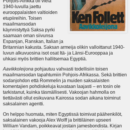
Pohjois-Afrikka oli vielä
1940-luvulla jaettu
eurooppalaisten valtioiden
etupiireihin. Toisen
maailmansodan
käynnistyttyä Saksa pyrki
saamaan oman siivunsa
Espanjan, Ranskan, Italian ja
Britannian kakusta. Saksan armeija olikin valloittanut 1940-
luvun alkuvuosina isot osat Itä- ja Länsi-Eurooppaa ja
uhkasi myös brittien hallitsemaa Egyptiä.
Aavikkoleijona
pohjautuu vahvasti todellisiin toisen
maailmansodan tapahtumiin Pohjois-Afrikassa. Sekä brittien
sodanjohdon että Rommelin ja muiden saksalaisten
komentajien pohdiskeluja kuvataan laajasti – en tosin ole
tarkistanut, kuinka täsmällisesti. Vakoojan hahmolla on
tiettävästi ollut esikuvana Kairossa sodan aikana toiminut
saksalainen agentti.
On helppo huomata, miten Egyptissä toimivat päähenkilöt,
saksalainen vakooja Alex Wolff ja brittiläinen upseeri
William Vandam, poikkeavat jostain jamesbondista. Kirjan