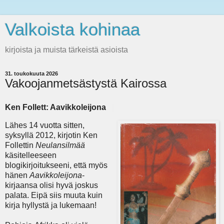
Valkoista kohinaa
kirjoista ja muista tärkeistä asioista
31. toukokuuta 2026
Vakoojanmetsästystä Kairossa
Ken Follett: Aavikkoleijona
|
Lähes 14 vuotta sitten,
syksyllä 2012, kirjotin Ken
Follettin
Neulansilmää
käsitelleeseen
blogikirjoitukseeni, että myös
hänen
Aavikkoleijona
-
kirjaansa olisi hyvä joskus
palata. Eipä siis muuta kuin
kirja hyllystä ja lukemaan!