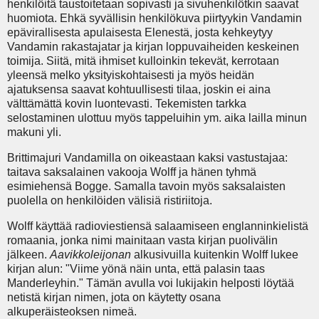
henkilöitä taustoitetaan sopivasti ja sivuhenkilötkin saavat
huomiota. Ehkä syvällisin henkilökuva piirtyykin Vandamin
epävirallisesta apulaisesta Elenestä, josta kehkeytyy
Vandamin rakastajatar ja kirjan loppuvaiheiden keskeinen
toimija. Siitä, mitä ihmiset kulloinkin tekevät, kerrotaan
yleensä melko yksityiskohtaisesti ja myös heidän
ajatuksensa saavat kohtuullisesti tilaa, joskin ei aina
välttämättä kovin luontevasti. Tekemisten tarkka
selostaminen ulottuu myös tappeluihin ym. aika lailla minun
makuni yli.
Brittimajuri Vandamilla on oikeastaan kaksi vastustajaa:
taitava saksalainen vakooja Wolff ja hänen tyhmä
esimiehensä Bogge. Samalla tavoin myös saksalaisten
puolella on henkilöiden välisiä ristiriitoja.
Wolff käyttää radioviestiensä salaamiseen englanninkielistä
romaania, jonka nimi mainitaan vasta kirjan puolivälin
jälkeen.
Aavikkoleijonan
alkusivuilla kuitenkin Wolff lukee
kirjan alun: "Viime yönä näin unta, että palasin taas
Manderleyhin." Tämän avulla voi lukijakin helposti löytää
netistä kirjan nimen, jota on käytetty osana
alkuperäisteoksen nimeä.