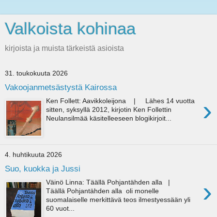
Valkoista kohinaa
kirjoista ja muista tärkeistä asioista
31. toukokuuta 2026
Vakoojanmetsästystä Kairossa
›
Ken Follett: Aavikkoleijona | Lähes 14 vuotta
sitten, syksyllä 2012, kirjotin Ken Follettin
Neulansilmää käsitelleeseen blogikirjoit...
4. huhtikuuta 2026
Suo, kuokka ja Jussi
›
Väinö Linna: Täällä Pohjantähden alla |
Täällä Pohjantähden alla oli monelle
suomalaiselle merkittävä teos ilmestyessään yli
60 vuot...