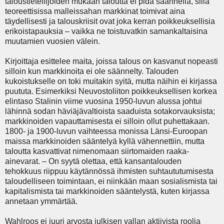
taloustieteilijöiden mukaan taloutta ei pidä säännellä, sillä
teoreettisissa malleissahan markkinat toimivat aina
täydellisesti ja talouskriisit ovat joka kerran poikkeuksellisia
erikoistapauksia – vaikka ne toistuvatkin samankaltaisina
muutamien vuosien välein.
Kirjoittaja esittelee maita, joissa talous on kasvanut nopeasti
silloin kun markkinoita ei ole säännelty. Talouden
kukoistukselle on toki muitakin syitä, mutta näihin ei kirjassa
puututa. Esimerkiksi Neuvostoliiton poikkeuksellisen korkea
elintaso Stalinin viime vuosina 1950-luvun alussa johtui
lähinnä sodan häviäjävaltioista saaduista sotakorvauksista;
markkinoiden vapauttamisesta ei silloin ollut puhettakaan.
1800- ja 1900-luvun vaihteessa monissa Länsi-Euroopan
maissa markkinoiden sääntelyä kyllä vähennettiin, mutta
taloutta kasvattivat nimenomaan siirtomaiden raaka-
ainevarat. – On syytä olettaa, että kansantalouden
tehokkuus riippuu käytännössä ihmisten suhtaututumisesta
taloudelliseen toimintaan, ei niinkään maan sosialismista tai
kapitalismista tai markkinoiden sääntelystä, kuten kirjassa
annetaan ymmärtää.
Wahlroos ei juuri arvosta julkisen vallan aktiivista roolia