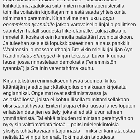
kiihkottomia ajatuksia siitä, miten markkinaperusteisilla
toimilla voitaisiin kirjoittajan mielestä saada yhteiskunta
toimimaan paremmin. Kirjan viimeinen luku
Loppu
enemmistön
tyrannialle
jatkaa varovaisella linjalla poliittisen
sääntelyn haitallisuudesta liike-elämälle. Lukija alkaa jo
ihmetellä, koska oikein kunnolla päästään luvun otsikkoon.
Ja tuleehan se sieltä lopuksi: pateettinen lainaus pankkiiri
Wahlroosin ja massamurhaaja Breivikin mielikirjailijan Ayn
Randin
Atlas Shrugged
-kirjan tekstistä. Luvun kruunaa
lause, jossa rinnastetaan demokratia ("enemmistön
tyrannia") ja Stalinin verentahrima kauhu.
Kirjan teksti on enimmäkseen hyvää suomea, kiitos
kääntäjän ja editoijan; käsikirjoitus on alkuaan kirjoitettu
englanniksi. Ongelmat ovat esittämistavassa ja
asiasisällössä, joista ei kohtuullisella toimittamisellakaan
olisi saanut hyvää. Eniten lukijaa ehkä kiusaa lähes loputon
erilaisten detaljien esittely, joka ei edistä luvun aiheen
ymmärtämistä. Tai ehkä talouden toimintaan perehtyvän on
nykyisin välttämätöntä tietää – paitsi mielenkiintoisia
yksityiskohtia kaviaarin tarjonnasta – miksi ei kannata ostaa
netistä 11 viinipullon erää. Toki muutkin taloudesta