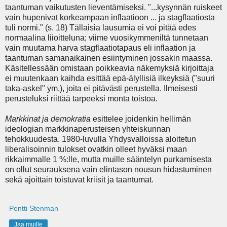
taantuman vaikutusten lieventämiseksi. "...kysynnän ruiskeet
vain hupenivat korkeampaan inflaatioon ... ja stagflaatiosta
tuli normi." (s. 18) Tällaisia lausumia ei voi pitää edes
normaalina liioitteluna; viime vuosikymmeniltä tunnetaan
vain muutama harva stagflaatiotapaus eli inflaation ja
taantuman samanaikainen esiintyminen jossakin maassa.
Käsitellessään omistaan poikkeavia näkemyksiä kirjoittaja
ei muutenkaan kaihda esittää epä-älyllisiä ilkeyksiä ("suuri
taka-askel" ym.), joita ei pitävästi perustella. Ilmeisesti
perusteluksi riittää tarpeeksi monta toistoa.
Markkinat ja
demokratia
esittelee joidenkin hellimän
ideologian markkinaperusteisen yhteiskunnan
tehokkuudesta. 1980-luvulla Yhdysvalloissa aloitetun
liberalisoinnin tulokset ovatkin olleet hyväksi maan
rikkaimmalle 1 %:lle, mutta muille sääntelyn purkamisesta
on ollut seurauksena vain elintason nousun hidastuminen
sekä ajoittain toistuvat kriisit ja taantumat.
Pentti Stenman
Jaa muille