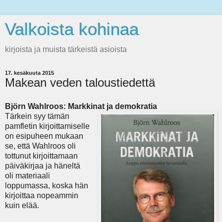
Valkoista kohinaa
kirjoista ja muista tärkeistä asioista
17. kesäkuuta 2015
Makean veden taloustiedettä
Björn Wahlroos: Markkinat ja demokratia
Tärkein syy tämän
pamfletin kirjoittamiselle
on esipuheen mukaan
se, että Wahlroos oli
tottunut kirjoittamaan
päiväkirjaa ja häneltä
oli materiaali
loppumassa, koska hän
kirjoittaa nopeammin
kuin elää.