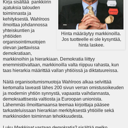
Kirja sisältää pankkiirin
ajatuksia talouden
toiminnasta ja
kehityksestä. Wahlroos
ilmoittaa johdannossa
yhteiskuntien ja
Hinta määräytyy markkinoilla.
yhtiöiden
Jos tuotteelle ei ole kysyntää,
organisointimuotojen
hinta laskee.
olevan jaettavissa
demokratiaan,
markkinoihin ja hierarkiaan. Demokratia liittyy
enemmistövaltaan, markkinoilla valta riippuu rahasta, kun
taas hierarkia määrittää vallan yhtiöissä ja diktatuureissa.
Näitä organisoitumismuotoja Wahlroos alkaa selvittää
kertomalla laveasti lähes 200 sivun verran omistusoikeuden
ja modernin yhtiön synnystä, vapaasta vaihdannasta,
demokraattisesta valtiosta ja Euroopan unionista.
Lähemmäs ilmoittamaansa teemaa kirjoittaja pääsee
tarkasteluissaan hierarkian merkityksestä yhtiöille sekä
markkinoiden toiminnan tehokkuudesta.
Luku
Markkinat
vastaan
demokratia
? sisältää melko