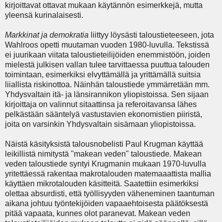
kirjoittavat ottavat mukaan käytännön esimerkkejä, mutta
yleensä kurinalaisesti.
Markkinat
ja
demokratia
liittyy löysästi taloustieteeseen, jota
Wahlroos opetti muutaman vuoden 1980-luvulla. Tekstissä
ei juurikaan viitata taloustieteilijöiden enemmistöön, joiden
mielestä julkisen vallan tulee tarvittaessa puuttua talouden
toimintaan, esimerkiksi elvyttämällä ja yrittämällä suitsia
liiallista riskinottoa. Näinhän taloustiede ymmärretään mm.
Yhdysvaltain itä- ja länsirannikon yliopistoissa. Sen sijaan
kirjoittaja on valinnut sitaattinsa ja referoitavansa lähes
pelkästään sääntelyä vastustavien ekonomistien piiristä,
joita on varsinkin Yhdysvaltain sisämaan yliopistoissa.
Näistä käsityksistä talousnobelisti Paul Krugman käyttää
leikillistä nimitystä "makean veden" taloustiede. Makean
veden taloustiede syntyi Krugmanin mukaan 1970-luvulla
yritettäessä rakentaa makrotalouden matemaaattista mallia
käyttäen mikrotalouden käsitteitä. Saatettiin esimerkiksi
olettaa absurdisti, että työllisyyden väheneminen taantuman
aikana johtuu työntekijöiden vapaaehtoisesta päätöksestä
pitää vapaata, kunnes olot paranevat. Makean veden