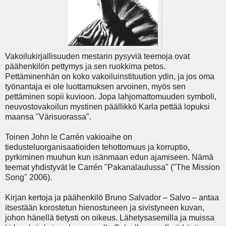
Vakoilukirjallisuuden mestarin pysyviä teemoja ovat
päähenkilön pettymys ja sen ruokkima petos.
Pettäminenhän on koko vakoiluinstituution ydin, ja jos oma
työnantaja ei ole luottamuksen arvoinen, myös sen
pettäminen sopii kuvioon. Jopa lahjomattomuuden symboli,
neuvostovakoilun mystinen päällikkö Karla pettää lopuksi
maansa "Värisuorassa".
Toinen John le Carrén vakioaihe on
tiedusteluorganisaatioiden tehottomuus ja korruptio,
pyrkiminen muuhun kun isänmaan edun ajamiseen. Nämä
teemat yhdistyvät le Carrén "Pakanalaulussa" ("The Mission
Song" 2006).
Kirjan kertoja ja päähenkilö Bruno Salvador – Salvo – antaa
itsestään korostetun hienostuneen ja sivistyneen kuvan,
johon hänellä tietysti on oikeus. Lähetysasemilla ja muissa