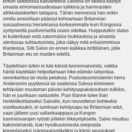
kirkon laitoksissa kasvaneella Salvolla on selkeä käsitys
omasta erinomaisuudestaan tulkkina ja harvinaisten
afrikkalaiskielten taitajana. Tähän mennessä hän onkin
omilla ansioillaan päässyt kohoamaan Britannian
sosiaalisessa hierarkiassa korkeammalle kuin Kongossa
syntyneeltä puoliveriseltä osaisi odottaa. Huipputulkin status
ei kuitenkaan estä satunnaisia loukkauksia ja ainaista
alentuvaa suhtautumista, joka näkyy mitä erilaisimmissa
tilanteissa. Silti Salvo on ennen kaikkea brittiläinen, jolle
Britannian etu on muiden edellä.
Täydellisen tulkin ei tule kärsiä tunnonvaivoista, vaikka
häntä käytetään helpottamaan liike-elämän lahjontaa,
veronkiertoa tai muita petoksia. Puolustusministeriön herra
Andersonin pyytäessä tai vaatiessa Salvoa kiireiseen
tehtävään muutaman päivän kehitysapukokouksen tulkiksi,
hän ei juurikaan vastustele. Pian tilanne tulee liian
henkilökohtaiseksi Salvolle, kun neuvottelun kohteeksi
osoittautuukin, ei suinkaan kehitysapu tai Britannian edut,
vaan jälleen uusi vallankaappaus ja Kongon
luonnonvarojen ryöstö jollekin liikeyritykselle. Salvo muuttuu
kaksivärisestä, liian hyväkuuloisesta seeprasta
kongolaiseksi isänmaanystäväksi ja kärsii seuraukset.