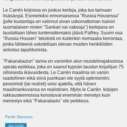
Le Carrén kirjoissa on joskus kertoja, joka tuo tarinaan
lisäsävyjä. Esimerkiksi erinomaisessa "Russia Housessa"
(jolle kustantaja on valinnut aivan uskomattoman naiivin
suomalaisen nimen "Sankari vai vakooja") kertojana on
taustaltaan lähes tuntemattomaksi jäävä Palfrey. Suurin osa
"Russia Housen" tekstistä on kuitenkin normaalia kerrontaa,
jonka lähteenä uskotellaan olevan muiden henkilöiden
selostus tapahtumista.
"Pakanalaulun" tarina on varsinkin alun muistelmajaksoissa
upeata epiikkaa, joka on saanut kypsän taustan kirjailijan 75
silloisesta ikävuodesta. Le Carrén maailma on varsin
raadollinen eikä siinä juurikaan ole syytä optimismiin;
pessimisti (tai realisti) voisi ajatella, että hänen
maailmankuvansa on realistinen. Myös le Carrén kirjojen
rakkausteemoissa korostuvat enemmän menetys kuin
menestys eikä "Pakanalaulu" ole poikkeus.
Pentti Stenman
Jaa muille