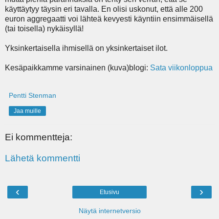
käyttäytyy täysin eri tavalla. En olisi uskonut, että alle 200
euron aggregaatti voi lähteä kevyesti käyntiin ensimmäisellä
(tai toisella) nykäisyllä!
Yksinkertaisella ihmisellä on yksinkertaiset ilot.
Kesäpaikkamme varsinainen (kuva)blogi:
Sata viikonloppua
Pentti Stenman
Jaa muille
Ei kommentteja:
Lähetä kommentti
‹
›
Etusivu
Näytä internetversio