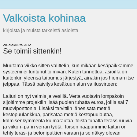
Valkoista kohinaa
kirjoista ja muista tärkeistä asioista
20. elokuuta 2012
Se toimii sittenkin!
Muutama viikko sitten valittelin, kun mikään kesäpaikkamme
systeemi ei tuntunut toimivan. Kuten tunnettua, asioilla on
kuitenkin yleensä taipumus järjestyä, ainakin jos hieman itse
jelppaa. Tässä päivitys kesäkuun alun valitusvirteen:
Laituri on nyt valmis ja vesillä. Verta vuotavin lompakoin
sijoitimme projektiin lisää puolen tuhatta euroa, joilla sai 7
muoviponttonia. Lisäksi tarvittiin lähes sata metriä
kestopuulankkua, parisataa metriä kestopuulautaa,
kolmisenkymmentä kulmarautaa, toista tuhatta terassiruuvia
ja viikon–parin verran työtä. Toisen naapurimme laituri on
tehty teräs- ja betoniputkien varaan ja se näkyy olevan