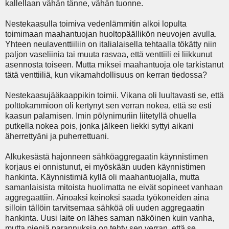
kallellaan vähän tänne, vähän tuonne.
Nestekaasulla toimiva vedenlämmitin alkoi lopulta
toimimaan maahantuojan huoltopäällikön neuvojen avulla.
Yhteen neulaventtiiliin on italialaisella tehtaalla tökätty niin
paljon vaseliinia tai muuta rasvaa, että venttiili ei liikkunut
asennosta toiseen. Mutta miksei maahantuoja ole tarkistanut
tätä venttiiliä, kun vikamahdollisuus on kerran tiedossa?
Nestekaasujääkaappikin toimii. Vikana oli luultavasti se, että
polttokammioon oli kertynyt sen verran nokea, että se esti
kaasun palamisen. Imin pölynimuriin liitetyllä ohuella
putkella nokea pois, jonka jälkeen liekki syttyi aikani
äherrettyäni ja puherrettuani.
Alkukesästä hajonneen sähköaggregaatin käynnistimen
korjaus ei onnistunut, ei myöskään uuden käynnistimen
hankinta. Käynnistimiä kyllä oli maahantuojalla, mutta
samanlaisista mitoista huolimatta ne eivät sopineet vanhaan
aggregaattiin. Ainoaksi keinoksi saada työkoneiden aina
silloin tällöin tarvitsemaa sähköä oli uuden aggregaatin
hankinta. Uusi laite on lähes saman näköinen kuin vanha,
mutta pieniä parannuksia on tehty sen verran, että se