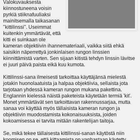
Valokuvauksesta
kiinnostuneena voisin
pyrkiä stiiknafuuliaksi
mainitsemalla taikasanan
"kittilinssi". Useimmat
kuitenkin ymmärtävät, että
kitti ei suinkaan ole
kameran objektiivin ihannemateriaali, vaikka siitä ehkä
saisikin näperrettyä jonkinlaisen rungon linssien
kiinnittämistä varten. Sen sijaan kitistä tehdyn linssin lävitse
ei juuri päivä paista eikä kuu kumota.
Kittilinssi-sana ilmeisesti tarkoittaa käyttäjänsä mielestä
jotakin huonolaatuista ja halpaa objektiivia, sellaista jota
tarjotaan yhdessä kameran rungon mukana pakettina.
Englannin kielessä näistä paketeista käytetään termiä 'kit'.
Monet ymmärtävät sen tarkoittavan rakennussarjaa, mutta
sanaa voi käyttää myös tällaisista kameran rungon ja
objektiivin muodostamista kokonaisuuksista, joiden
kokoamisessa ei tarvita mitään rakentelijan taitoja.
Se, mikä tekee tällaisesta kittilinssi-sanan käytöstä niin
koomisen on se, että kittaamista on vanhastaan käytetty