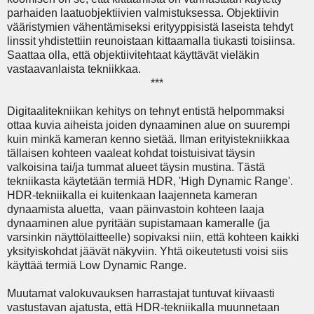
parhaiden laatuobjektiivien valmistuksessa. Objektiivin
vääristymien vähentämiseksi erityyppisistä laseista tehdyt
linssit yhdistettiin reunoistaan kittaamalla tiukasti toisiinsa.
Saattaa olla, että objektiivitehtaat käyttävät vieläkin
vastaavanlaista tekniikkaa.
***
Digitaalitekniikan kehitys on tehnyt entistä helpommaksi
ottaa kuvia aiheista joiden dynaaminen alue on suurempi
kuin minkä kameran kenno sietää. Ilman erityistekniikkaa
tällaisen kohteen vaaleat kohdat toistuisivat täysin
valkoisina tai/ja tummat alueet täysin mustina. Tästä
tekniikasta käytetään termiä HDR, 'High Dynamic Range'.
HDR-tekniikalla ei kuitenkaan laajenneta kameran
dynaamista aluetta, vaan päinvastoin kohteen laaja
dynaaminen alue pyritään supistamaan kameralle (ja
varsinkin näyttölaitteelle) sopivaksi niin, että kohteen kaikki
yksityiskohdat jäävät näkyviin. Yhtä oikeutetusti voisi siis
käyttää termiä Low Dynamic Range.
Muutamat valokuvauksen harrastajat tuntuvat kiivaasti
vastustavan ajatusta, että HDR-tekniikalla muunnetaan